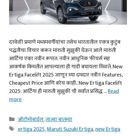
दरवेळी प्रमाणे मध्यमवर्गीयांचा तसेच भारतातील एकत्र कुटुंब
पद्धतीचा विचार करून मारुती सुझुकी घेऊन आले मारुती
आर्टिगा एका नवीन रूपात. नवीन आधुनिक फीचर्स सह
आकर्षक किमतीत आपल्याला ही गाडी बघायला मिळते. New
Ertiga Facelift 2025 जाणून घ्या दमदार नवीन Features,
Cheapest Price आणि बरेच काही.. New Ertiga Facelift
2025: आर्टिगा ही मारुती सुझुकी ची सर्वात प्रसिद्ध …
Read
more
Categories
ऑटोमोबाईल
,
ताज्या बातम्या
Tags
ertiga 2025
,
Maruti Suzuki Ertiga
,
new Ertiga