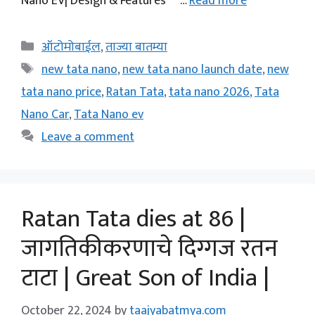
Nano EV| Design & Features …
Read more
Categories
ऑटोमोबाईल
,
ताज्या बातम्या
Tags
new tata nano
,
new tata nano launch date
,
new
tata nano price
,
Ratan Tata
,
tata nano 2026
,
Tata
Nano Car
,
Tata Nano ev
Leave a comment
Ratan Tata dies at 86 |
जागतिकीकरणाचे दिग्गज रतन
टाटा | Great Son of India |
October 22, 2024
by
taajyabatmya.com