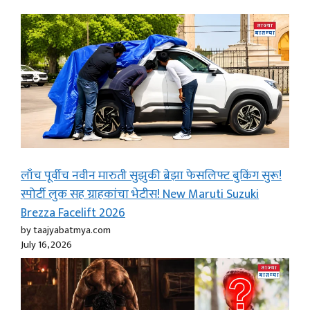
लाँच पूर्वीच नवीन मारुती सुझुकी ब्रेझा फेसलिफ्ट बुकिंग सुरू!
स्पोर्टी लुक सह ग्राहकांचा भेटीस! New Maruti Suzuki
Brezza Facelift 2026
by taajyabatmya.com
July 16, 2026