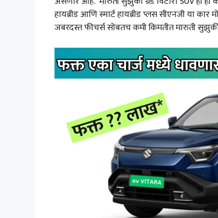
असणारं आहे. मारुती सुझुकी ग्रँड विटारा SUV ही ही का
हायब्रीड आणि स्मार्ट हायब्रीड प्लस सीएनजी या कार 
जबरदस्त फीचर्स सोबतच कमी किमतीत मारुती सुझुकीने ल