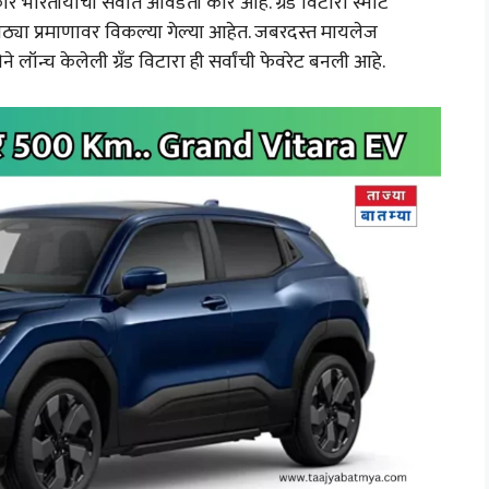
र भारतीयांची सर्वात आवडती कार आहे. ग्रँड विटारा स्मार्ट
मोठ्या प्रमाणावर विकल्या गेल्या आहेत. जबरदस्त मायलेज
ॉन्च केलेली ग्रँड विटारा ही सर्वांची फेवरेट बनली आहे.