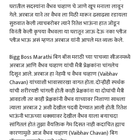
घरातील सदस्यांना वैभव चव्हाण चे जाणे खूप मनाला लावून
गेले. अरबाज याने तर वैभव ला मिठी मारून ढसाढसा रडायला
सुरुवात केली त्याचबरोबर त्याने रितेश भाऊंना हात जोडून
विनंती केली कृपया वैभवला या घरातून जाऊ देऊ नका प्लीज
प्लीज भाऊ असं म्हणत अरबाज यांनी आपले मत व्यक्त केले.
Bigg Boss Marathi बिग बॉस मराठी च्या पाचव्या सीजनमध्ये
अरबाज आणि वैभव चव्हाण यांची मैत्री प्रेक्षकांना चांगलेच
दिसून आले. अरबाज हा नेहमी च वैभव चव्हाण (Vaibhav
Chavan) यांच्याशी भावासारखा वागत होता. दोन्हीही स्पर्धक
यांची शरीरयष्टी चांगली होती काही प्रेक्षकांना या दोघांची मैत्री
आवडली तर काही प्रेक्षकांनी वैभव याच्यावर निशाणा साधला
त्याला अरबाज 2 अशी देखील पदवी देण्यात आली होती. रितेश
भाऊंनी भाऊच्या धक्क्यावर देखील वैभव याला बऱ्याचदा
सांगितलं होतं तुझा वैयक्तिक गेम दिसत नाही कदाचित ह्याच
कारणामुळे आज वैभव चव्हाण (Vaibhav Chavan) बिग