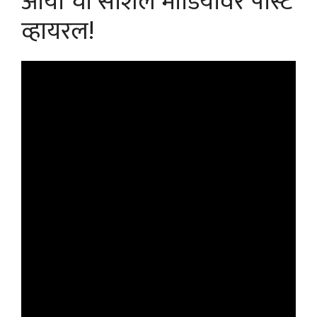
आर्या ची सोशल मीडियावर पोस्ट
व्हायरल!