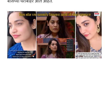
बॉसच्या घराबाहेर आले आहेत.