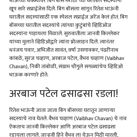
भाऊच्या धक्क्यावर बिग बॉस मराठी च्या घरातील सदस्यांना
खूप सारे सप्राईजेस दिले. बिग बॉसला सांगून रितेश भाऊंनी
घरातील सदस्यांसाठी एक स्पेशल सप्राईज अरेंज केलं होतं. बिग
बॉसच्या घरातील सदस्यांचे त्यांच्या कुटुंबांचे व्हिडिओज
सदस्यांना पाहायला मिळाले. सुरुवातीला जानवी किल्लेकर
यांच्या मुलाने व्हिडिओद्वारे त्यांना प्रोत्साहन दिले. त्यानंतर
धनंजय पवार, अभिजीत सावंत, वर्षा उसगावकर, पंढरीनाथ
कांबळे, सुरज चव्हाण, अरबाज पटेल, वैभव चव्हाण (Vaibhav
Chavan), निकी तांबोळी, संग्राम चौगुले सगळ्यांचेच व्हिडिओ
भाऊक करणारे होते.
अरबाज पटेल ढसाढसा रडला!
रितेश भाऊंनी जाता जाता बिग बॉसच्या घरातून जाणाऱ्या
सदस्याचे नाव घेतले. वैभव चव्हाण (Vaibhav Chavan) चे नाव
ऐकताच जानवी किल्लेकर आणि अरबाज पटेल ढसाढसा
रडायला लागले. जान्हवी हिने वैभव ला येऊन मिठी मारली,