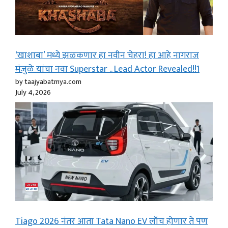
‘खाशाबा’ मध्ये झळकणार हा नवीन चेहरा! हा आहे नागराज
मंजुळे यांचा नवा Superstar .. Lead Actor Revealed!!1
by taajyabatmya.com
July 4, 2026
Tiago 2026 नंतर आता Tata Nano EV लाँच होणार ते पण