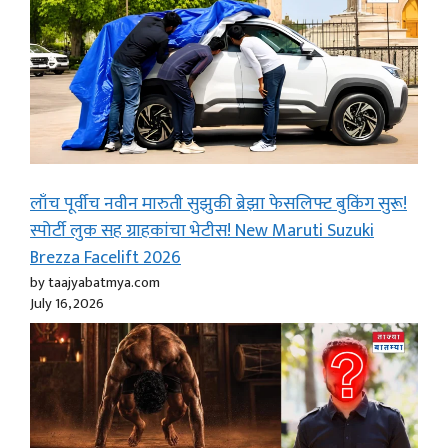
लाँच पूर्वीच नवीन मारुती सुझुकी ब्रेझा फेसलिफ्ट बुकिंग सुरू!
स्पोर्टी लुक सह ग्राहकांचा भेटीस! New Maruti Suzuki
Brezza Facelift 2026
by taajyabatmya.com
July 16, 2026