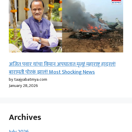
अजित पवार यांचा विमान अपघातात मृत्यू! महाराष्ट्र हादरलं!
बारामती पोरकं झालं! Most Shocking News
by taajyabatmya.com
January 28, 2026
Archives