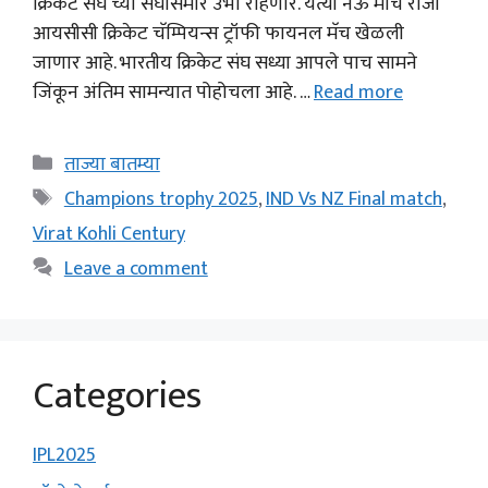
क्रिकेट संघ च्या संघासमोर उभा राहणार. येत्या नऊ मार्च रोजी
आयसीसी क्रिकेट चॅम्पियन्स ट्रॉफी फायनल मॅच खेळली
जाणार आहे. भारतीय क्रिकेट संघ सध्या आपले पाच सामने
जिंकून अंतिम सामन्यात पोहोचला आहे. …
Read more
Categories
ताज्या बातम्या
Tags
Champions trophy 2025
,
IND Vs NZ Final match
,
Virat Kohli Century
Leave a comment
Categories
IPL2025