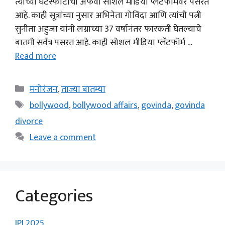
त्यांच्या घटस्फोटाची अफवा सोशल मीडिया प्लॅटफॉर्मवर पसरत
आहे. काही सूत्रांच्या नुसार अभिनेता गोविंदा आणि त्यांची पत्नी
सुनीता अहुजा यांनी लग्नाच्या 37 वर्षानंतर फारकती घेतल्याचे
बातमी सर्वत्र पसरत आहे. काही सोशल मीडिया प्लॅटफॉर्म …
Read more
Categories
मनोरंजन
,
ताज्या बातम्या
Tags
bollywood
,
bollywood affairs
,
govinda
,
govinda
divorce
Leave a comment
Categories
IPL2025