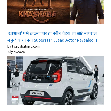
‘खाशाबा’ मध्ये झळकणार हा नवीन चेहरा! हा आहे नागराज
मंजुळे यांचा नवा Superstar .. Lead Actor Revealed!!1
by taajyabatmya.com
July 4, 2026