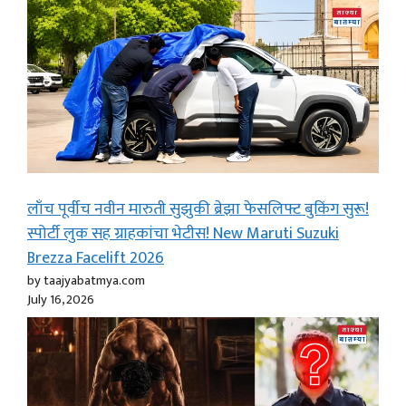
लाँच पूर्वीच नवीन मारुती सुझुकी ब्रेझा फेसलिफ्ट बुकिंग सुरू!
स्पोर्टी लुक सह ग्राहकांचा भेटीस! New Maruti Suzuki
Brezza Facelift 2026
by taajyabatmya.com
July 16, 2026