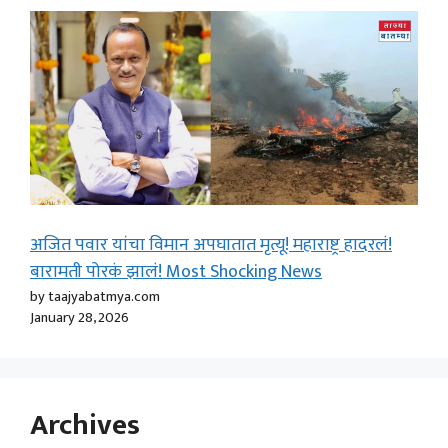
अजित पवार यांचा विमान अपघातात मृत्यू! महाराष्ट्र हादरलं!
बारामती पोरकं झालं! Most Shocking News
by taajyabatmya.com
January 28, 2026
Archives