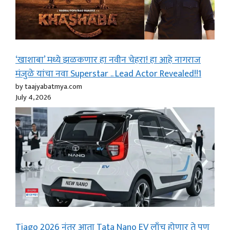
‘खाशाबा’ मध्ये झळकणार हा नवीन चेहरा! हा आहे नागराज
मंजुळे यांचा नवा Superstar .. Lead Actor Revealed!!1
by taajyabatmya.com
July 4, 2026
Tiago 2026 नंतर आता Tata Nano EV लाँच होणार ते पण