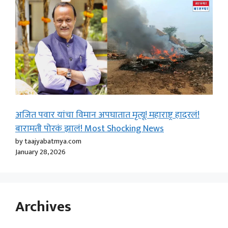
अजित पवार यांचा विमान अपघातात मृत्यू! महाराष्ट्र हादरलं!
बारामती पोरकं झालं! Most Shocking News
by taajyabatmya.com
January 28, 2026
Archives