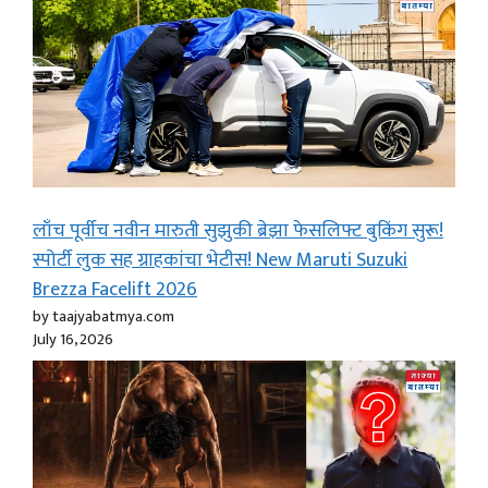
लाँच पूर्वीच नवीन मारुती सुझुकी ब्रेझा फेसलिफ्ट बुकिंग सुरू!
स्पोर्टी लुक सह ग्राहकांचा भेटीस! New Maruti Suzuki
Brezza Facelift 2026
by taajyabatmya.com
July 16, 2026