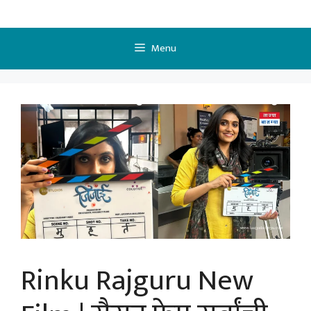
Skip
to
content
Menu
Rinku Rajguru New