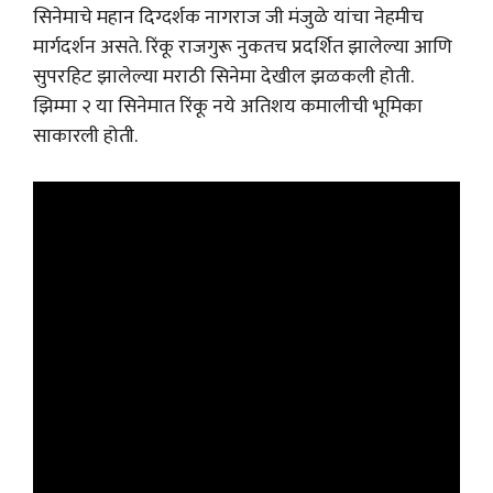
सिनेमाचे महान दिग्दर्शक नागराज जी मंजुळे यांचा नेहमीच
मार्गदर्शन असते. रिंकू राजगुरू नुकतच प्रदर्शित झालेल्या आणि
सुपरहिट झालेल्या मराठी सिनेमा देखील झळकली होती.
झिम्मा २ या सिनेमात रिंकू नये अतिशय कमालीची भूमिका
साकारली होती.