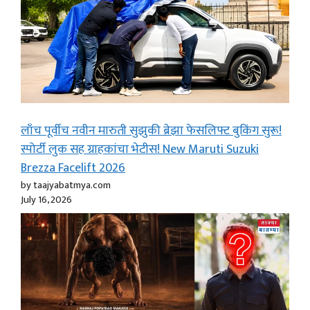
लाँच पूर्वीच नवीन मारुती सुझुकी ब्रेझा फेसलिफ्ट बुकिंग सुरू!
स्पोर्टी लुक सह ग्राहकांचा भेटीस! New Maruti Suzuki
Brezza Facelift 2026
by taajyabatmya.com
July 16, 2026