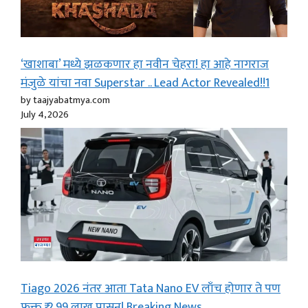
‘खाशाबा’ मध्ये झळकणार हा नवीन चेहरा! हा आहे नागराज
मंजुळे यांचा नवा Superstar .. Lead Actor Revealed!!1
by taajyabatmya.com
July 4, 2026
Tiago 2026 नंतर आता Tata Nano EV लाँच होणार ते पण
फक्त ₹ 2.99 लाख पासून! Breaking News