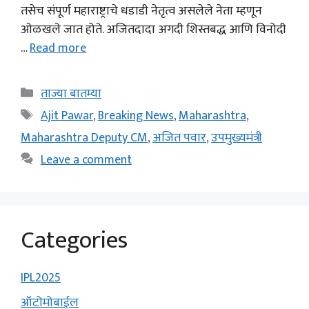
तसेच संपूर्ण महाराष्ट्राचे धडाडी नेतृत्व असलेले नेता म्हणून
ओळखले जात होते. अजितदादा अगदी शिस्तबद्ध आणि विनोदी
…
Read more
Categories
ताज्या बातम्या
Tags
Ajit Pawar
,
Breaking News
,
Maharashtra
,
Maharashtra Deputy CM
,
अजित पवार
,
उपमुख्यमंत्री
Leave a comment
Categories
IPL2025
ऑटोमोबाईल