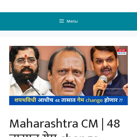
Skip
to
content
Menu
Maharashtra CM | 48