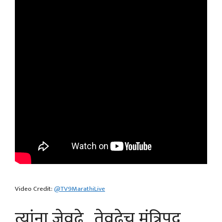
Video Credit:
@TV9MarathiLive
त्यांना जेवढे.. तेवढेच मंत्रिपद