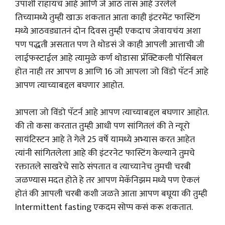
उपाशी राहायचं आहे आणि जे आठ तास आहे उरलेले
तिच्यामध्ये तुम्ही खाऊ शकतात आता काही इंटरमेंट फास्टिंग
मध्ये आठवड्यातनं दोन दिवस तुम्ही एकदाच जेवायचंय अशा
पण पद्धती असतात पण ते थोडसं जे काही आपली आत्ताची जी
लाईफस्टाईल आहे त्यामुळे कर्ण थोडासा प्रॅक्टिकली पॉसिबल
होत नाही तर आपण 8 आणि 16 जो आपला जो विंडो पॅटर्न आहे
आपण त्याच्याबद्दल बघणार आहोत.
आपला जो विंडो पॅटर्न आहे आपण त्याच्याबद्दल बघणार आहोत.
की तो कसा करतात तुम्ही आधी पण सांगितलं की ते न्यूरो
सायंटिस्टन आहे ते गेले 25 वर्षे यामध्ये अभ्यास करत आहेत
त्यांनी सांगितलेला आहे की इंटरनेट फास्टिंग केल्याने तुमचे
रक्तातले साखरेचे साठे संपतात व त्याच्यानेच तुमची चरबी
जळण्यास मदत होते हे तर आपण मेकॅनिझम मध्ये पण ऐकलं
होतं की आपली चरबी कशी जळते आता आपण बघूया की तुम्ही
Intermittent fasting एकदम सोप्प कसं करू शकतात.