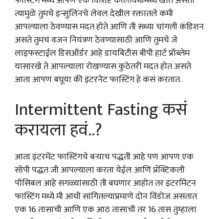
फास्टिंग मध्ये आपण एक विशिष्ट कालावधीमध्ये खात असतो
त्यामुळे तुमचे इन्सुलिनचे लेवल देखील रक्तातले कमी
आपल्याला ठेवण्यास मदत होते आणि ती सध्या चांगली कंडिशन
असते तुमचं वजन नियंत्रण ठेवण्यासाठी आणि तुमचे जे
लाइफस्टाईल डिसऑर्डर आहे डायबिटीस बीपी हार्ट प्रॉब्लेम
यासारखे ते आपल्याला रोखण्यास कुठेतरी मदत होत असते
आता आपण बघूया की इंटरनेट फास्टिंग हे कसं करतात.
Intermittent Fasting कसं
करायला हवं..?
आता इंटरमेंट फास्टिंगचे बऱ्याच पद्धती आहे पण आपण एक
सोपी पद्धत जी आपल्याला करता येईल आणि प्रॅक्टिकली
पॉसिबल आहे सगळ्यांसाठी ती बघणार आहोत तर इंटरमिंटन
फास्टिंग मध्ये मी आधी सांगितल्याप्रमाणे दोन विंडोज असतात
एक 16 तासाची आणि एक आठ तासाची तर 16 तास तुम्हाला