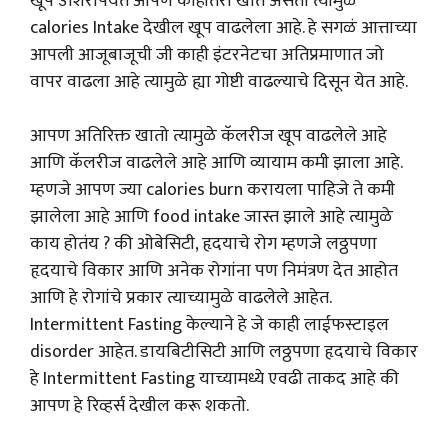
खूप उशिरापर्यंत आपण काहीतरी खात असतो त्यामुळे
calories Intake देखील खूप वाढलेला आहे. हे सगळं आत्ताच्या
आपली आजूबाजूची जी काही इंटरनेटचा अतिप्रमाणात जो
वापर वाढला आहे त्यामुळे ह्या गोष्टी वाढल्याचे दिसून येत आहे.
आपण अतिरिक्त खातो त्यामुळे कॅलरीज खूप वाढलेले आहे
आणि कॅलरीज वाढलेले आहे आणि व्यायाम कमी झाला आहे.
म्हणजे आपण ज्या calories burn करायला पाहिजे ते कमी
झालेला आहे आणि food intake जास्त झाले आहे त्यामुळे
काय होतंय ? की ओबेसिटी, हृदयाचे रोग म्हणजे लठ्ठपणा
हृदयाचे विकार आणि अनेक रोगांना पण निमंत्रण देत आहोत
आणि हे रोगांचे प्रकार त्याच्यामुळे वाढलेले आहेत.
Intermittent Fasting केल्याने हे जे काही लाईफस्टाइल
disorder आहेत. डायबिटीसिटी आणि लठ्ठपणा हृदयाचे विकार
हे Intermittent Fasting याच्यामध्ये एवढी ताकद आहे की
आपण हे रिव्हर्स देखील करू शकतो.