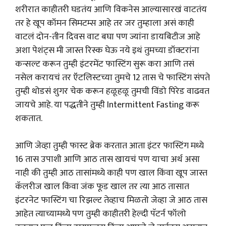
शरीरात काहीतरी घडतंय आणि विकनेस आल्यासारखं वाटतंय
तर हे खूप कॉमन सिमटम्स आहे तर जर तुम्हाला असं काही
वाटलं दोन-तीन दिवस वाट बघा पण ज्यांना डायबिटीज आहे
अशा पेशंट्स मी जास्त रिस्क घेऊ नये इथं तुमच्या डॉक्टरांना
कन्सल्ट करून तुम्ही इंटरमेंट फास्टिंग सुरू करा आणि तसं
नसेल करायचं तर ऍटलिस्टच्या तुमचे 12 तास चे फास्टिंग संपते
तुम्ही थोडसं शुगर चेक करून हळूहळू तुमची विंडो पिरेड वाढवत
जायचे आहे. या पद्धतीने तुम्ही Intermittent Fasting करू
शकतात.
आणि जेव्हा तुम्ही फास्ट ब्रेक करतात आता इंटर फास्टिंग मध्ये
16 तास उपाशी आणि आठ तास खायचं पण याचा अर्थ असा
नाही की तुम्ही आठ तासांमध्ये काही पण खाल किंवा खूप जास्त
कॅलरीज खाल किंवा जंक फूड खाल तर त्या आठ तासात
इंटरनेट फास्टिंग चा रिझल्ट तेव्हाच मिळतो जेव्हा जे आठ तास
आहेत त्याच्यामध्ये पण तुम्ही काहीतरी हेल्दी पॅटर्न फॉलो