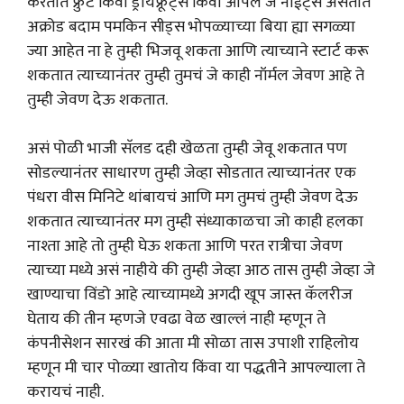
करतात फ्रुट किंवा ड्रायफ्रूट्स किंवा आपले जे नाईट्स असतात
अक्रोड बदाम पमकिन सीड्स भोपळ्याच्या बिया ह्या सगळ्या
ज्या आहेत ना हे तुम्ही भिजवू शकता आणि त्याच्याने स्टार्ट करू
शकतात त्याच्यानंतर तुम्ही तुमचं जे काही नॉर्मल जेवण आहे ते
तुम्ही जेवण देऊ शकतात.
असं पोळी भाजी सॅलड दही खेळता तुम्ही जेवू शकतात पण
सोडल्यानंतर साधारण तुम्ही जेव्हा सोडतात त्याच्यानंतर एक
पंधरा वीस मिनिटे थांबायचं आणि मग तुमचं तुम्ही जेवण देऊ
शकतात त्याच्यानंतर मग तुम्ही संध्याकाळचा जो काही हलका
नाश्ता आहे तो तुम्ही घेऊ शकता आणि परत रात्रीचा जेवण
त्याच्या मध्ये असं नाहीये की तुम्ही जेव्हा आठ तास तुम्ही जेव्हा जे
खाण्याचा विंडो आहे त्याच्यामध्ये अगदी खूप जास्त कॅलरीज
घेताय की तीन म्हणजे एवढा वेळ खाल्लं नाही म्हणून ते
कंपनीसेशन सारखं की आता मी सोळा तास उपाशी राहिलोय
म्हणून मी चार पोळ्या खातोय किंवा या पद्धतीने आपल्याला ते
करायचं नाही.