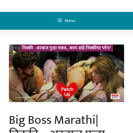
Skip
to
content
Menu
Big Boss Marathi|